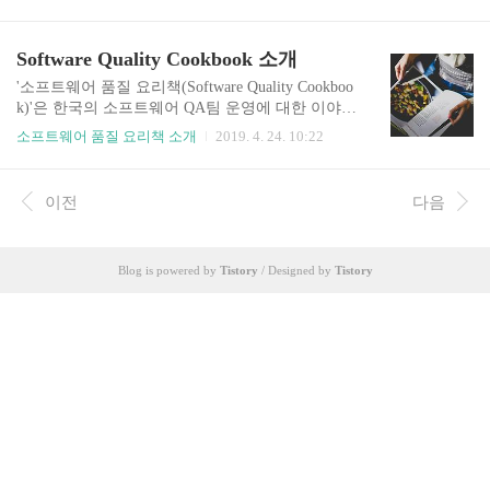
를 독자들에게 원만하게 전달하기 위해 때로는 어
려 합니다. 고맙습니다, Special thanks to 2019년 4
떤 시장의 괴리에 대해 논해야 하고, 어떤 때는 한
월 12일 금요일을 마지막으로 소프트웨어 공학센
국의 정책과 회사들의 이기적인 행동에 대한 내용
Software Quality Cookbook 소개
터 포털(..
을 다루어야 할 수도 있습니다. 혹은 때로 필자 개
인의 주관이 섞여 표현될 수도 있습니다. 2. 오랜
'소프트웨어 품질 요리책(Software Quality Cookboo
시간 이 품질이라는 업을 수행하며 몇 가지 깨달은
k)'은 한국의 소프트웨어 QA팀 운영에 대한 이야기
바가 있습니다. 그중 하나는 "품질은 각자 살아온
에 대해 조금 더 깊은 이야기를 하기 위해 개설되었
소프트웨어 품질 요리책 소개
2019. 4. 24. 10:22
과정에 따라 하나의 현상, 하나의 제품에 대한 품질
습니다. 이와 더불어 테스팅 기법과 적용에 대한 이
이 서로 다르게 보일 수 있다."라는 점입니다. 쉽게
야기, 그리고 여러 커뮤니티에 오가는 관련 이야기
말해 품질을 바라보는 관점은 각 개인이 아무리 이
들을 나누려고 합니다. 글은 다음의 독자들을 대상
이전
다음
론을 학습하고, 커뮤니티 리더가 구심점을 만들려
으로 작성하려 합니다. ① 초급 1 - 테스팅 업무에
노력한다고 해도 각..
입문하는 사회 초년생들 + 경력 단절 사회 복학생
들 ② 초급 2 - 테스트를 잘하고 싶은, 혹은 더 잘하
Blog is powered by
Tistory
/ Designed by
Tistory
고 싶은 프로그래머들 ③ 중급 - 테스팅 업무를 해
왔으나 더 발전하는 방법을 몰라 헤매는 청춘들 ④
상급 - 팀 혹은 조직의 담당 업무를 이끌어갈 기회
를 얻었으나 막상 해보니 이것저것 몽땅 어려워서
방황하는 전문가들 ⑤ 고급 - QA 조직..