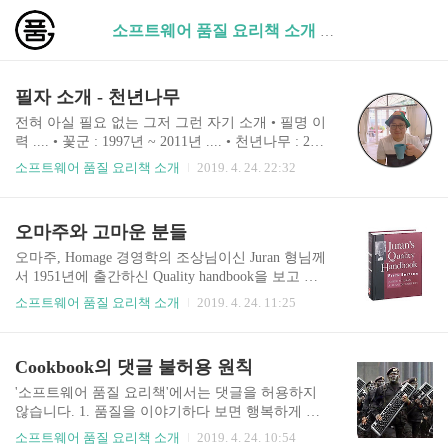
소프트웨어 품질 요리책 소개 (4)
필자 소개 - 천년나무
전혀 아실 필요 없는 그저 그런 자기 소개 • 필명 이
력 .... • 꽃군 : 1997년 ~ 2011년 .... • 천년나무 : 201
1년 ~ 현재 컴퓨터와 일생을 함께 해온 컴퓨터 바
소프트웨어 품질 요리책 소개
2019. 4. 24. 22:32
보입니다. 글을 보면 뭔가 이것저것 되게 많이 아는
거 같지만, 그렇지 않답니다. 사실 컴퓨터와 관련된
거 외엔 잘 몰라서 관심이 없다보니 세상 살면서 모
오마주와 고마운 분들
르는거 투성이네요. 매일 새로운걸 배우는 느낌으
로 살아가고 있습니다. 어찌어찌 살다보니 프로그
오마주, Homage 경영학의 조상님이신 Juran 형님께
래밍을 부업으로 하고, 품질관리를 주업으로 하며
서 1951년에 출간하신 Quality handbook을 보고 감
살아왔습니다. 현재는 인생 3막에 접어들었다고 판
명받아 원래 Software Quality Handbook으로 개설하
소프트웨어 품질 요리책 소개
2019. 4. 24. 11:25
단하고 다른 일들을 해보려 생각을 정리하고 있는
고 싶었습니다. 그러나, 키보드를 두들겨 소책자를
데요, 아마 앞으로는 프로그래밍, 컨설팅, 책 집필,
만드는 저를 되돌아보건데... 도저히 주란 형님이
온라인 컨텐츠 만들기 등 여러가지 하고 싶던 일들
갖추신 그만큼의 높은 식견의 발끝만치도 따라 하
Cookbook의 댓글 불허용 원칙
을 천천히 벌려 놓고, 이를 통해 수익을..
지 못할 거란 두려움이 들어 뒤쪽의 단어를 Cookbo
ok으로 변경하였습니다. 아직은 서툰 초보 요리사
'소프트웨어 품질 요리책'에서는 댓글을 허용하지
가 요리 재료를 세심이 하나하나 정성 들여 손질하
않습니다. 1. 품질을 이야기하다 보면 행복하게 객
듯이... 그동안 저희 필자들이 실무를 진행하며 경
관적인 기술만 논할 수 있지 않습니다. 어떤 이야기
소프트웨어 품질 요리책 소개
2019. 4. 24. 10:54
험했고, 현재 경험하고 있는 일상들을 잘 정리해 보