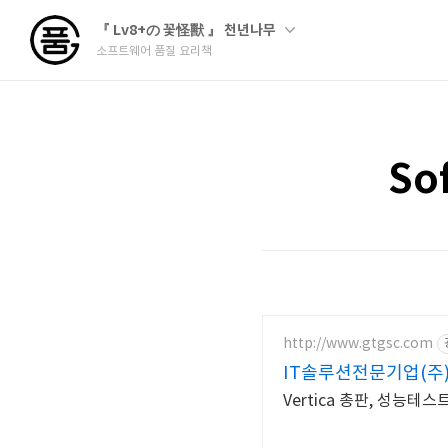
『 Lv8+の 꽃怪獸 』 천년나무
소프트웨어 품질 요리책
So
http://www.gtgsc.com
IT솔루션전문기업(주
Vertica 총판, 성능테