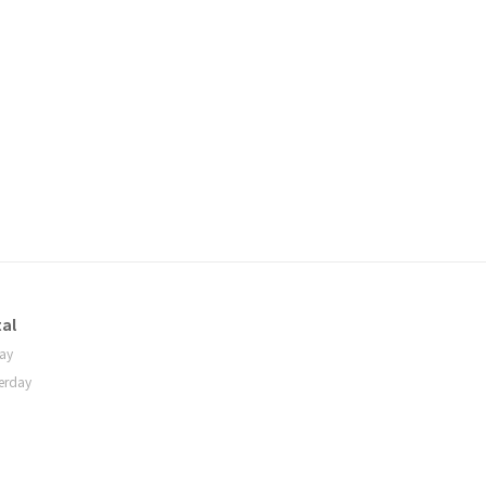
al
ay
erday