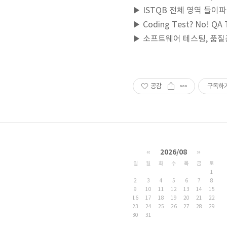
▶ ISTQB 전체 영역 들이
▶ Coding Test? No! Q
▶ 소프트웨어 테스팅, 품
공감
구독하
«
2026/08
»
일
월
화
수
목
금
토
1
2
3
4
5
6
7
8
9
10
11
12
13
14
15
16
17
18
19
20
21
22
23
24
25
26
27
28
29
30
31